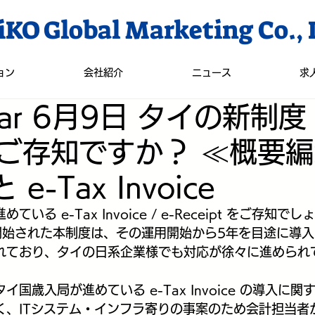
KO Global Marketing Co., 
ョン
会社紹介
ニュース
求
nar 6月9日 タイの新制度 
をご存知ですか？ ≪概要編
e-Tax Invoice
いる e-Tax Invoice / e-Receipt をご存知で
用開始された本制度は、その運用開始から5年を目途に導
れており、タイの日系企業様でも対応が徐々に進められ
国歳入局が進めている e-Tax Invoice の導入に
く、ITシステム・インフラ寄りの事案のため会計担当者