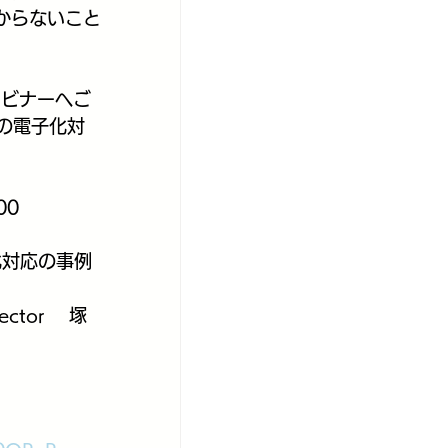
からないこと
ウェビナーへご
票の電子化対
00
化対応の事例
ector　 塚