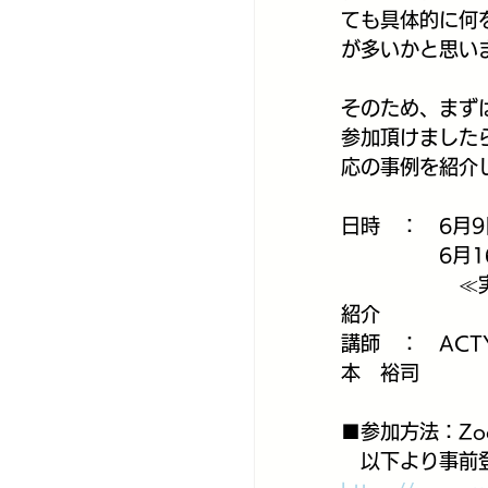
ても具体的に何
が多いかと思い
そのため、まずは 
参加頂けましたら幸
応の事例を紹介
日時　：　6月9日
　　　　　6月16
　　　　　　≪実
紹介
講師　：　ACTY S
本　裕司
■参加方法：Zo
　以下より事前