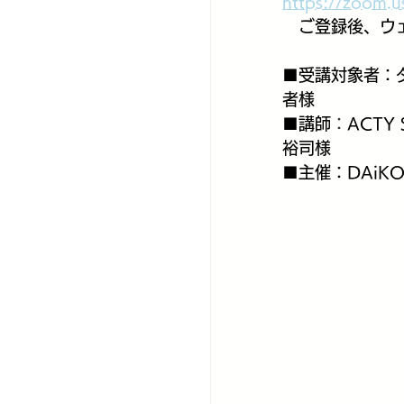
https://zoo
　ご登録後、ウ
■受講対象者：
者様
■講師
：
ACTY 
裕司様
■主催：DAiKO Gl