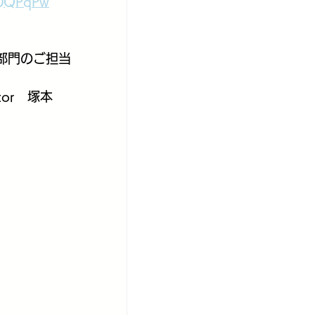
Q0QPqPw
部門のご担当
ector　塚本　