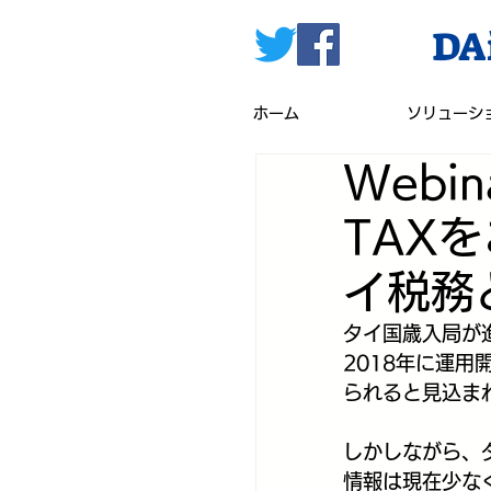
DAi
ホーム
ソリューシ
Webi
TAX
イ税務と 
タイ国歳入局が進めて
2018年に運
られると見込ま
しかしながら、タイ
情報は現在少な