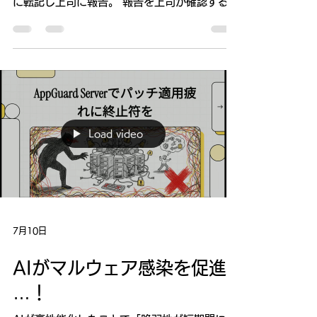
場DX 紙記録からの脱却
～ もう紙の転記を止めたい ～ 保守点検業務・
製造実績登録などを紙で記録し、後日EXCEL
に転記し上司に報告。 報告を上司が確認するの
に最低2日要し、その結果が共有されることは
ありません。 DXを導入するで、情報のリアル
タイムが実現できます。 i-Reporterを活用した
事例を多数ご紹介します。 その中に、御社にフ
ィットしたDXが見つかる筈です。 ERPシステ
ムとの連携を含めた業務効率化を実現する方法
をお伝えします。 日時 ：8月26日(水) タイ
時間14:00～14:40／日本時間16:00～16:40
Load video
講師 ：CIMTOPS Corp. 横山様 参加方法：
Zoom（無料） 以下より事前登録ください。
https://us02web.zoom.us/webinar/register/
WN_8AxiX690TJ6AMAdppqn-Vg ご登録
後、ウェビナー参加に関する確認メールが届き
ます。 受講対象者：タイ現法勤務の方、日本本
7月10日
社の経営管理・情報システム部門のご担当者様
主催 ：DAIKO Global Marketing Co., Ltd.