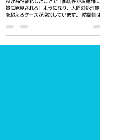
AIがマルウェア感染を促進
…！
AIが高性能化したことで「脆弱性が短期間に大
量に発見される」ようになり、人間の処理能力
を超えるケースが増加しています。 防御側は
AIを用いて大量の脆弱性を事前に検知・修正で
きる一方、 攻撃者も高度なAIモデルや大規模
言語モデル（LLM）がソースコードや脅威モデ
ルを理解し、人間の目では見落としがちな潜在
的なバグを特定します。 しかも、迅速かつ複雑
なマルウェアを生成しています。 皆様が導入し
ている「検知型セキュリティソフト（EDRや次
世代AV）」では防御しきれません。 OSの修正
パッチも間に合いません。 その解決策は。。。