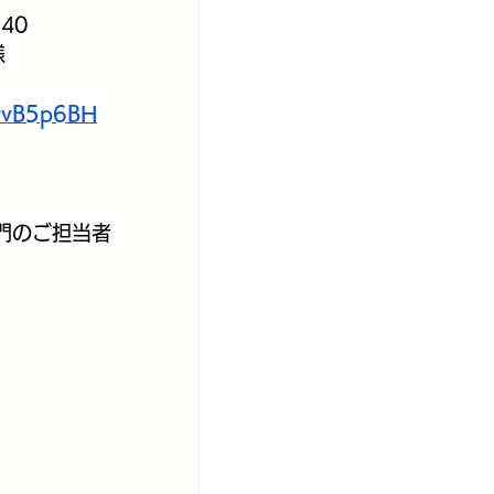
40
様
YyvB5p6BH
門のご担当者